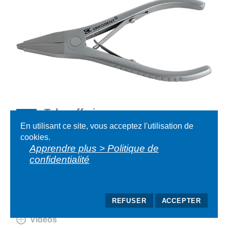
Take-off pince
En utilisant ce site, vous acceptez l'utilisation de
Pince pour facilement enlever des gouttières
cookies.
thermoformées et d‘autres du modèle.
Apprendre plus > Politique de
confidentialité
Formes de livraison
Téléchargements
REFUSER
ACCEPTER
Vidéos