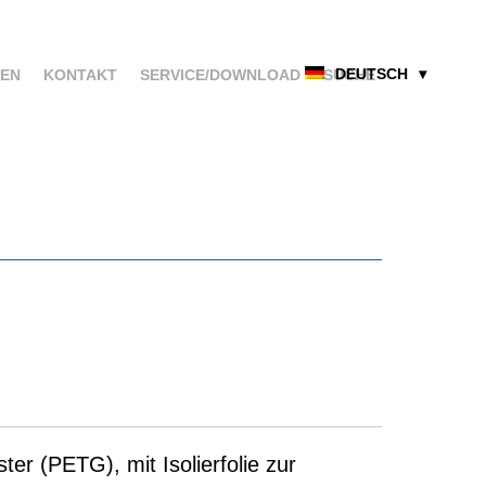
DEUTSCH
EN
KONTAKT
SERVICE/DOWNLOAD
SUCHE
HOME
PRODUKT
ter (PETG), mit Isolierfolie zur