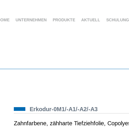
DENTAL
FUSSORTHOPÄDIE
HOME
UNTERNEHMEN
PRODUKTE
AKTUELL
SCHULUNG
Erkodur-0M1/-A1/-A2/-A3
Zahnfarbene, zähharte Tiefziehfolie, Copolyes