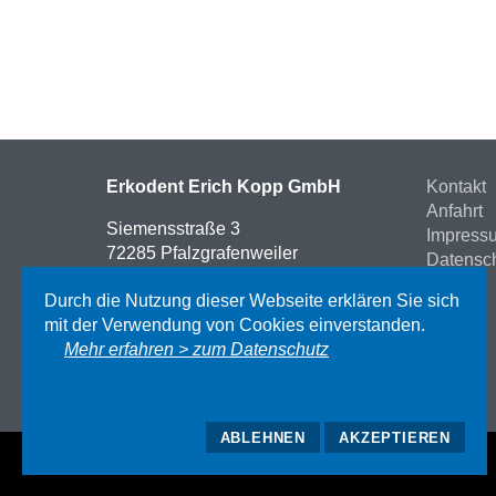
Erkodent Erich Kopp GmbH
Kontakt
Anfahrt
Siemensstraße 3
Impress
72285 Pfalzgrafenweiler
Datensc
Deutschland
AGB
Durch die Nutzung dieser Webseite erklären Sie sich
Tel. +49 7445 8501-0
mit der Verwendung von Cookies einverstanden.
info@erkodent.com
Mehr erfahren > zum Datenschutz
ABLEHNEN
AKZEPTIEREN