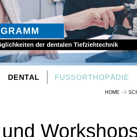
OGRAMM
glichkeiten der dentalen Tiefziehtechnik
DENTAL
FUSSORTHOPÄDIE
HOME
SC
 und Workshop