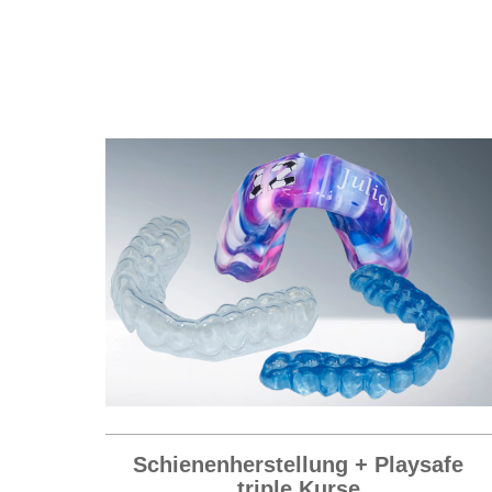
Schienenherstellung + Playsafe
triple Kurse