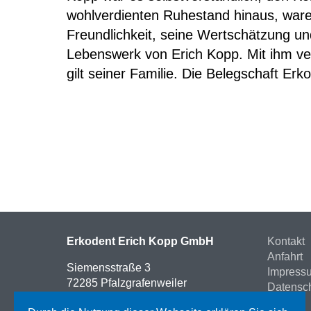
wohlverdienten Ruhestand hinaus, ware
Freundlichkeit, seine Wertschätzung un
Lebenswerk von Erich Kopp. Mit ihm ver
gilt seiner Familie. Die Belegschaft E
Erkodent Erich Kopp GmbH
Kontakt
Anfahrt
Siemensstraße 3
Impress
72285 Pfalzgrafenweiler
Datensc
Deutschland
AGB