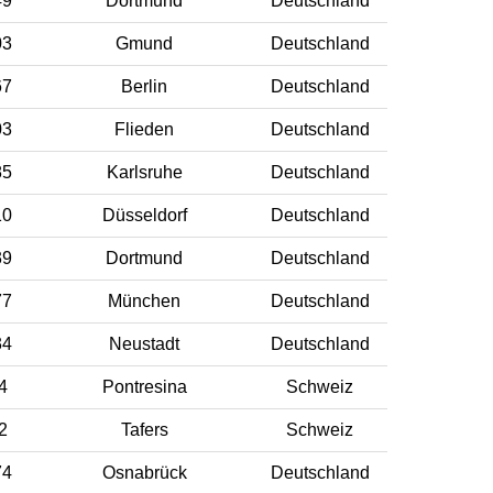
49
Dortmund
Deutschland
03
Gmund
Deutschland
67
Berlin
Deutschland
03
Flieden
Deutschland
85
Karlsruhe
Deutschland
10
Düsseldorf
Deutschland
39
Dortmund
Deutschland
77
München
Deutschland
34
Neustadt
Deutschland
4
Pontresina
Schweiz
2
Tafers
Schweiz
74
Osnabrück
Deutschland