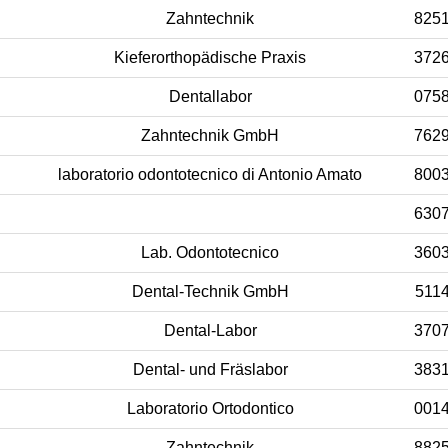
Zahntechnik
825
Kieferorthopädische Praxis
372
Dentallabor
075
Zahntechnik GmbH
762
laboratorio odontotecnico di Antonio Amato
800
630
Lab. Odontotecnico
360
Dental-Technik GmbH
511
Dental-Labor
370
Dental- und Fräslabor
383
Laboratorio Ortodontico
001
Zahntechnik
882