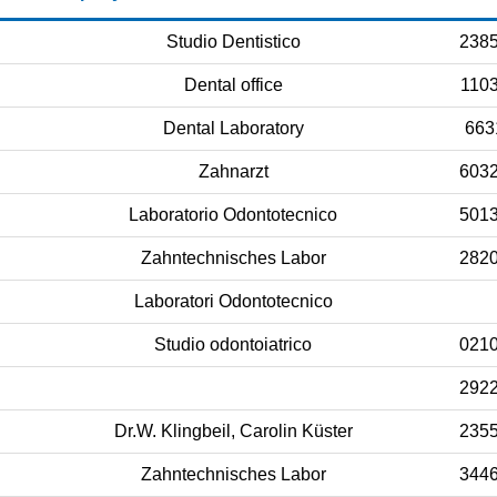
Studio Dentistico
238
Dental office
110
Dental Laboratory
663
Zahnarzt
603
Laboratorio Odontotecnico
501
Zahntechnisches Labor
282
Laboratori Odontotecnico
Studio odontoiatrico
021
292
Dr.W. Klingbeil, Carolin Küster
235
Zahntechnisches Labor
344