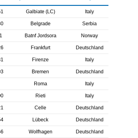
51
Galbiate (LC)
Italy
30
Belgrade
Serbia
1
Batnf Jordsora
Norway
26
Frankfurt
Deutschland
31
Firenze
Italy
03
Bremen
Deutschland
Roma
Italy
00
Rieti
Italy
21
Celle
Deutschland
54
Lübeck
Deutschland
66
Wolfhagen
Deutschland