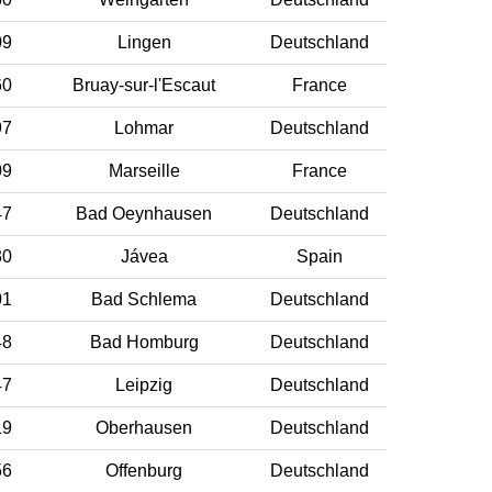
09
Lingen
Deutschland
60
Bruay-sur-l'Escaut
France
97
Lohmar
Deutschland
09
Marseille
France
47
Bad Oeynhausen
Deutschland
30
Jávea
Spain
01
Bad Schlema
Deutschland
48
Bad Homburg
Deutschland
47
Leipzig
Deutschland
19
Oberhausen
Deutschland
56
Offenburg
Deutschland