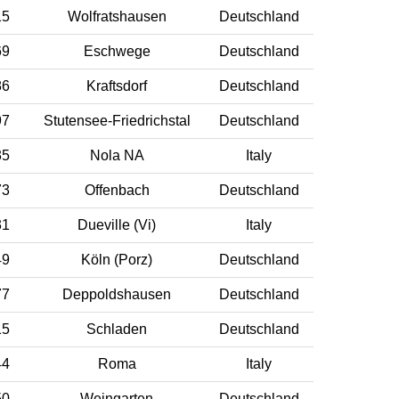
15
Wolfratshausen
Deutschland
69
Eschwege
Deutschland
86
Kraftsdorf
Deutschland
97
Stutensee-Friedrichstal
Deutschland
35
Nola NA
Italy
73
Offenbach
Deutschland
31
Dueville (Vi)
Italy
49
Köln (Porz)
Deutschland
77
Deppoldshausen
Deutschland
15
Schladen
Deutschland
44
Roma
Italy
50
Weingarten
Deutschland