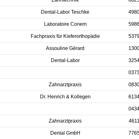
Dental-Labor Teschke
498
Laboratoire Conem
598
Fachpraxis für Kieferorthopädie
537
Assouline Gérard
130
Dental-Labor
325
037
Zahnarztpraxis
083
Dr. Henrich & Kollegen
613
043
Zahnarztpraxis
461
Dental GmbH
776