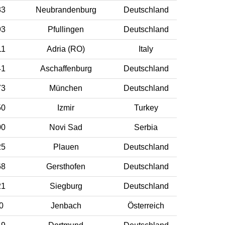
33
Neubrandenburg
Deutschland
93
Pfullingen
Deutschland
11
Adria (RO)
Italy
41
Aschaffenburg
Deutschland
73
München
Deutschland
50
Izmir
Turkey
00
Novi Sad
Serbia
25
Plauen
Deutschland
68
Gersthofen
Deutschland
21
Siegburg
Deutschland
0
Jenbach
Österreich