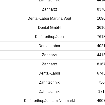
Zahntechnik
441
Zahnarzt
837
Dental-Labor Martina Vogt
109
Dental GmbH
361
Kieferorthopäden
761
Dental-Labor
402
Zahnarzt
441
Zahnarzt
816
Dental-Labor
674
Zahntechnik
750
Zahntechnik
171
Kieferorthopädie am Neumarkt
490