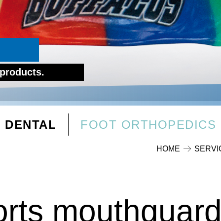
 products.
DENTAL
FOOT ORTHOPEDICS
HOME
SERVI
orts mouthguar